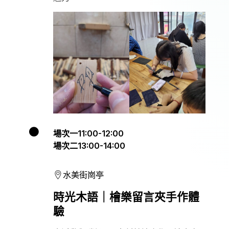
場次一11:00-12:00
場次二13:00-14:00
水美街崗亭
時光木語｜檜樂留言夾手作體
驗