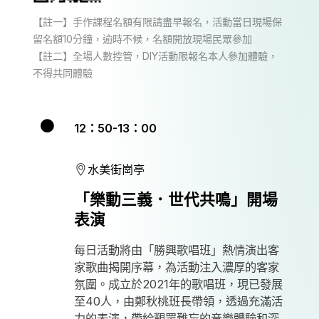
【註一】手作課程名額有限請盡早報名，活動當日現場保
留名額10分鐘，逾時不候，名額開放現場民眾參加
【註二】全場人數控管，DIY活動限報名本人參加體驗，
不得共同體驗
12：50-13：00
水美街崗亭
「樂動三義．世代共鳴」開場
表演
每日活動將由「勝興歌唱班」熱情演出客
家歌曲揭開序幕，為活動注入濃厚的客家
氛圍。成立於2021年的歌唱班，現已發展
至40人，由鄭秋桃班長帶領，透過充滿活
力的表演，帶給觀眾難忘的音樂體驗和深