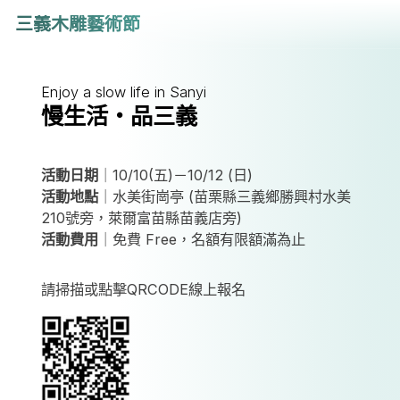
三義木雕藝術節
Enjoy a slow life in Sanyi
慢生活・品三義
活動日期
｜10/10(五)－10/12 (日)
活動地點
｜水美街崗亭 (苗栗縣三義鄉勝興村水美
210號旁，萊爾富苗縣苗義店旁)
活動費用
｜免費 Free，名額有限額滿為止
請掃描或點擊QRCODE線上報名