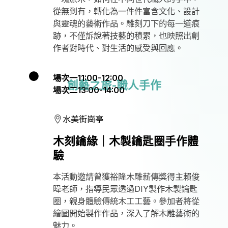
從無到有，轉化為一件件富含文化、設計
與靈魂的藝術作品。雕刻刀下的每一道痕
跡，不僅訴說著技藝的積累，也映照出創
作者對時代、對生活的感受與回應。
場次一11:00-12:00
創藝之旅-職人手作
場次二13:00-14:00
水美街崗亭
木刻鑰緣｜木製鑰匙圈手作體
驗
本活動邀請曾獲裕隆木雕薪傳獎得主賴俊
暐老師，指導民眾透過DIY製作木製鑰匙
圈，親身體驗傳統木工工藝。參加者將從
繪圖開始製作作品，深入了解木雕藝術的
魅力。