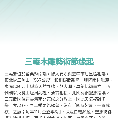
三義木雕藝術節緣起
三義鄉位於苗栗縣南端，隔大安溪與臺中市后里區相鄰，
東北隔三角山（567公尺）和銅鑼鄉新隆、興隆兩村毗連，
東面以關刀山脈為天然界線，與大湖、卓蘭比鄰而立，西
側則以火炎山脈與苑裡、通霄相接，北則與銅鑼鄉接壤。
三義鄉因位在臺灣南北氣候之分界上，因此天氣複雜多
變，尤以冬、春二季更為顯著，常有「四時皆夏、一雨成
秋」之感；每年11月至翌年3月，濛濛白霧繚繞，整鄉彷彿