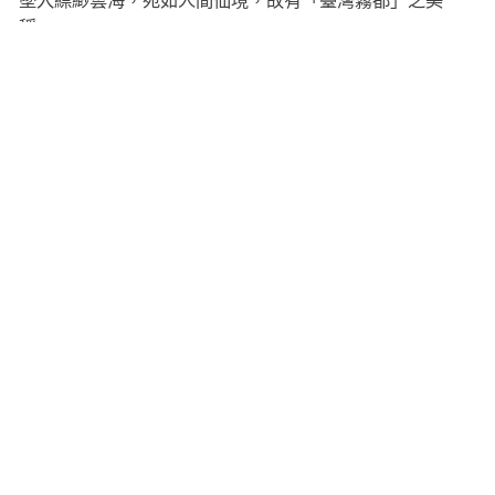
墜入縹緲雲海，宛如人間仙境，故有「臺灣霧都」之美
稱。
苗栗三義盛產樟木，由於樟木具有特殊香氣，因此深受大
眾喜愛，民國7年吳進寶先生與其子開始將樟木運用於雕塑
創作上，鑽研雕刻藝術之餘，毫不藏私的將技藝傳承予當
地其他居民，造就了如今三義木雕街上店家繁茂爭鳴之盛
況。
自民國90年後三義鄉年年舉辦木雕藝術節活動，深具地方
特色，多元化的活動內容又充滿歡樂、藝術氣息，有靜態
展示讓人驚賞木雕之美，有動態藝文表演讓人悠遊文化瀚
海，有DIY體驗活動讓人開心玩木頭，豐富內容兼具知性與
趣味。
三義木雕遠近馳名，譽有「木雕之鄉」，匯集許多木雕師
傅在此切磋琢磨、傳承技藝，藉由國際木雕競賽及木雕藝
術節系列活動，吸引許多民眾慕名來到這座溢滿木香的山
城，2016年三義更獲得了「國際慢城」的殊榮，不僅讓三
義木雕藝術躍上國際舞台，更讓三義的熱情與愜意的生活