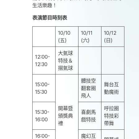
生活樂趣！
表演節目時刻表
10/10
10/11
10/12
(五)
(六)
(日)
大氣球
12:00-
特技＆
12:30
摺氣球
體技空
15:00-
舞台互
翻套圈
15:30
動魔術
飛人
開幕暨
呼拉圈
15:30-
喜劇馬
頒獎典
特技彩
16:00
戲特技
禮
帶舞
16:00-
魔幻互